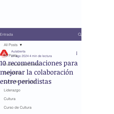
Entrada
All Posts
Aulabierta
All Posts
27 ago 2024
4 min de lectura
10 recomendaciones para
Cursos de periodismo
mejorar la colaboración
Periodismo
entre periodistas
Curso de Liderazgo
Liderazgo
Cultura
Curso de Cultura