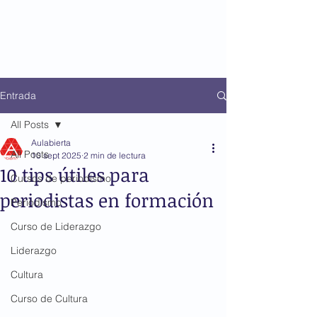
Entrada
All Posts
Aulabierta
All Posts
10 sept 2025
2 min de lectura
10 tips útiles para
Cursos de periodismo
periodistas en formación
Periodismo
Curso de Liderazgo
Liderazgo
Cultura
Curso de Cultura