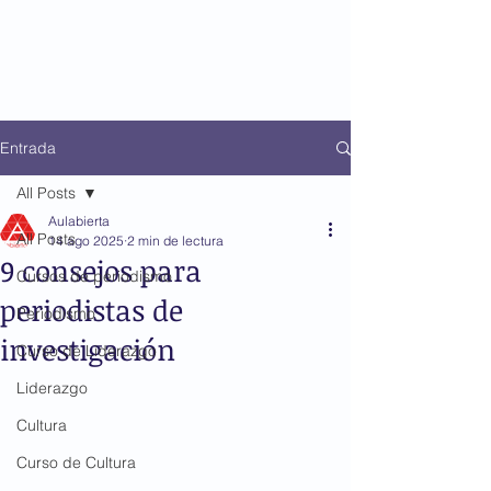
Entrada
All Posts
Aulabierta
All Posts
14 ago 2025
2 min de lectura
9 consejos para
Cursos de periodismo
periodistas de
Periodismo
investigación
Curso de Liderazgo
Liderazgo
Cultura
Curso de Cultura