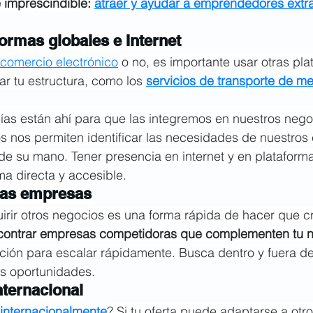
 imprescindible: 
atraer y ayudar a emprendedores extra
aformas globales e Internet
comercio electrónico
 o no, es importante usar otras pl
r tu estructura, como los 
servicios de transporte de m
ías están ahí para que las integremos en nuestros nego
 nos permiten identificar las necesidades de nuestros c
de su mano. Tener presencia en internet y en plataforma
a directa y accesible.
ras empresas
rir otros negocios es una forma rápida de hacer que cr
contrar empresas competidoras que complementen tu 
ición para escalar rápidamente. Busca dentro y fuera de
es oportunidades.
nternacional
 internacionalmente
? Si tu oferta puede adaptarse a otr