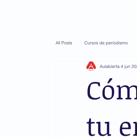
Inicio
Diploma
All Posts
Cursos de periodismo
Aulabierta
4 jun 2
Martín Casillas de Alba
AMIS
Cóm
tu e