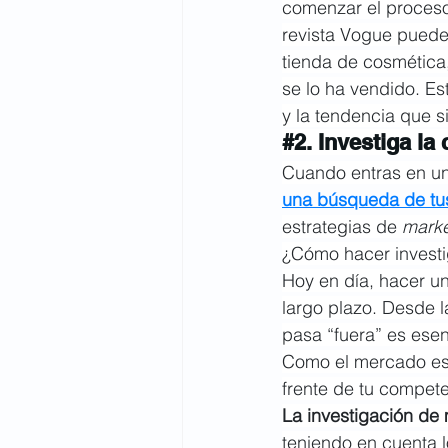
comenzar el proceso
revista Vogue puede
tienda de cosmética,
se lo ha vendido. Es
y la tendencia que s
#2
. Investiga l
Cuando entras en un
una búsqueda de tus
estrategias de 
marke
¿Cómo hacer invest
Hoy en día, hacer un
largo plazo. Desde l
pasa “fuera” es esenc
Como el mercado est
frente de tu compete
La investigación de
teniendo en cuenta l