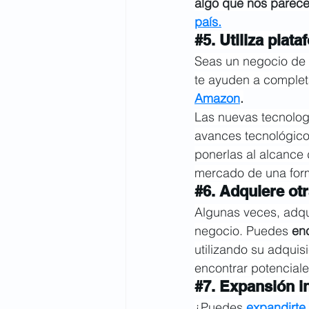
algo que nos parece
país.
#5
. Utiliza plat
Seas un negocio de 
te ayuden a completa
Amazon
.
Las nuevas tecnolog
avances tecnológicos
ponerlas al alcance 
mercado de una form
#6
. Adquiere ot
Algunas veces, adqui
negocio. Puedes 
en
utilizando su adquis
encontrar potencial
#7
. Expansión i
¿Puedes 
expandirte