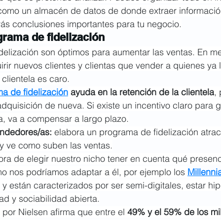
 como un almacén de datos de donde extraer información
rás conclusiones importantes para tu negocio.
grama de fidelización
delización son óptimos para aumentar las ventas. En me
rir nuevos clientes y clientas que vender a quienes ya l
 clientela es caro.
a de fidelización
 ayuda en la retención de la clientela
,
adquisición de nueva. Si existe un incentivo claro para 
a, va a compensar a largo plazo.
ndedores/as:
 elabora un programa de fidelización atrac
, y ve como suben las ventas.
hora de elegir nuestro nicho tener en cuenta qué presenc
o nos podríamos adaptar a él, por ejemplo los 
Millenni
y están caracterizados por ser semi-digitales, estar h
ad y sociabilidad abierta.
 por Nielsen afirma que entre el 
49% y el 59% de los mil