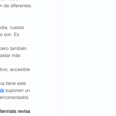
 de diferentes 
dia, cuesta 
o son. Es 
 pero también 
gastar más 
tivo, accesible 
ia tiene este 
als
 suponen un 
iperconectados 
lennials revisa 