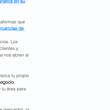
njeros en su 
ataformas que 
ercancías de 
cios. Los 
lientes y 
s nos abren al 
ezca tu propio 
negocio
, 
 tu área para 
os mercados, la 