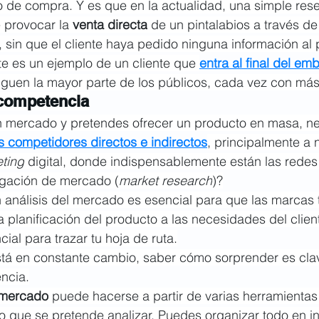
 de compra. Y es que en la actualidad, una simple rese
 provocar la 
venta directa
 de un pintalabios a través de
 sin que el cliente haya pedido ninguna información al 
te es un ejemplo de un cliente que 
entra al final del e
iguen la mayor parte de los públicos, cada vez con más
a competencia
 mercado y pretendes ofrecer un producto en masa, ne
 competidores directos e indirectos
, principalmente a n
ting
 digital, donde indispensablemente están las redes
igación de mercado (
market research
)?
 análisis del mercado es esencial para que las marcas 
a planificación del producto a las necesidades del clien
ial para trazar tu hoja de ruta.
á en constante cambio, saber cómo sorprender es clave
ncia.
 mercado
 puede hacerse a partir de varias herramientas
o que se pretende analizar. Puedes organizar todo en i