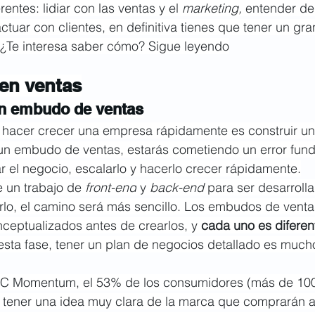
entes: lidiar con las ventas y el 
marketing, 
entender de
actuar con clientes, en definitiva tienes que tener un gr
¿Te interesa saber cómo? Sigue leyendo
en ventas
un embudo de ventas
 hacer crecer una empresa rápidamente es construir un
s un embudo de ventas, estarás cometiendo un error fun
 el negocio, escalarlo y hacerlo crecer rápidamente.
 un trabajo de 
front-end
 y 
back-end 
para ser desarrolla
rlo, el camino será más sencillo. Los embudos de venta
eptualizados antes de crearlos, y 
cada uno es diferen
 esta fase, tener un plan de negocios detallado es muc
C Momentum, el 53% de los consumidores (más de 100
 tener una idea muy clara de la marca que comprarán a