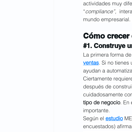
actividades muy difer
“
compliance”, 
 inter
mundo empresarial. 
Cómo crecer 
#1
. Construye 
La primera forma de
ventas
. Si no tiene
ayudan a automatizar
Ciertamente requiere
después de construi
cuidadosamente conc
tipo de negocio
. En
importante.
Según el 
estudio
 ME
encuestados) afirma