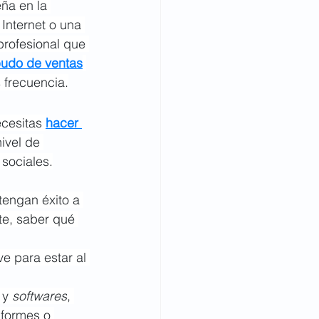
ña en la 
 Internet o una 
profesional que 
mbudo de ventas
 frecuencia.
cesitas 
hacer 
ivel de 
 sociales.
tengan éxito a 
te, saber qué 
 para estar al 
 y 
softwares
, 
nformes o 