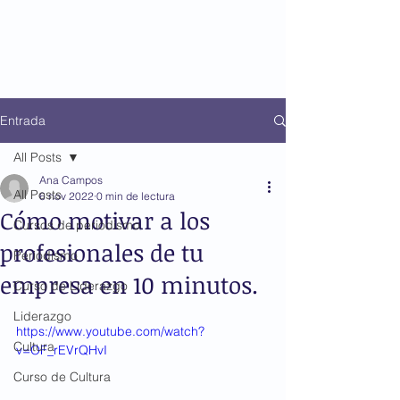
Entrada
All Posts
Ana Campos
All Posts
6 nov 2022
0 min de lectura
Cómo motivar a los
Cursos de periodismo
profesionales de tu
Periodismo
empresa en 10 minutos.
Curso de Liderazgo
Liderazgo
https://www.youtube.com/watch?
Cultura
v=OF_rEVrQHvI
Curso de Cultura