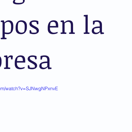
pos en la
resa
.com/watch?v=SJNwgNPxnvE