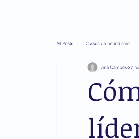
Inicio
Diploma
All Posts
Cursos de periodismo
Ana Campos
27 n
Martín Casillas de Alba
AMIS
Cóm
líde