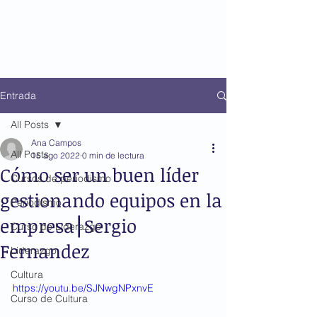
Entrada
All Posts
Ana Campos
All Posts
15 ago 2022
0 min de lectura
Cómo ser un buen líder
Cursos de periodismo
gestionando equipos en la
Periodismo
empresa⎮Sergio
Curso de Liderazgo
Fernandez
Liderazgo
Cultura
https://youtu.be/SJNwgNPxnvE
Curso de Cultura