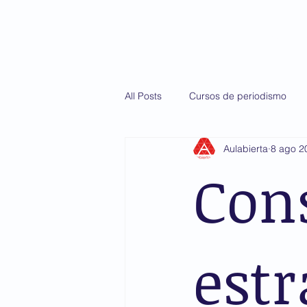
Inicio
Diploma
All Posts
Cursos de periodismo
Aulabierta
8 ago 2
Martín Casillas de Alba
AMIS
Con
estr