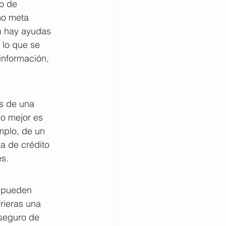
o de 
o meta 
n hay ayudas 
lo que se 
información, 
s de una 
o mejor es 
mplo, de un 
a de crédito 
es.
 pueden 
rieras una 
 seguro de 