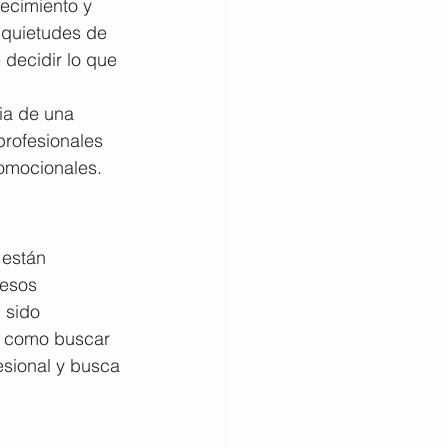
ecimiento y 
nquietudes de 
decidir lo que 
ia de una 
profesionales 
omocionales. 
están 
esos 
 sido 
, como buscar 
esional y busca 