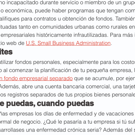
ano incapacitado durante servicio o miembro de un grup
l o económica, puede haber programas que tengan com
alifiques para contratos u obtención de fondos. Tambié
ituadas tanto en comunidades urbanas como rurales en 
mpresariales históricamente infrautilizadas. Para más 
tio web de 
U.S. Small Business Administration
.
ites
tilizar fondos personales, especialmente para los costo
 al comenzar la planificación de tu pequeña empresa, l
n fondo empresarial separado
 que se acumule, por eje
Además, abre una cuenta bancaria comercial, una tarjet
los registros separados de tus propios bienes personal
ue puedas, cuando puedas
as empresas los días de enfermedad y de vacaciones
normal de negocio. ¿Qué le pasaría a tu empresa si tú suf
desarrollases una enfermedad crónica seria? Además del