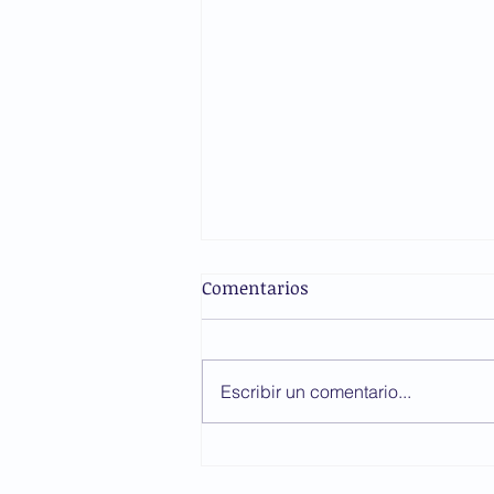
El modelo de las
Comentarios
aseguradoras de gastos
médicos
¿Seguro de salud? Más bien
asegúrate de no enfermarte”.
Escribir un comentario...
Dominio público Para sorpresa
de muchos escépticos en el
país, se dio a conocer que un
senador de la República por