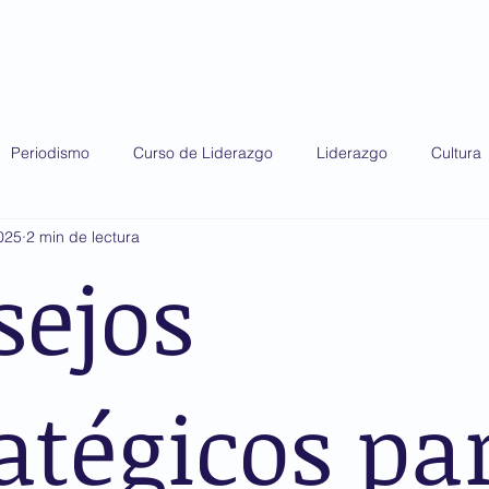
do 2025
Diplomado 2026
Premio AMIS
Periodismo
Curso de Liderazgo
Liderazgo
Cultura
025
2 min de lectura
sejos
atégicos pa