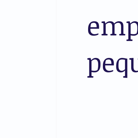
emp
peq