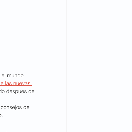
e el mundo 
e las nuevas 
endo después de 
s consejos de 
o.