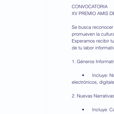
CONVOCATORIA
XV PREMIO AMIS 
Se busca reconocer y
promueven la cultur
Esperamos recibir tu
de tu labor informat
1. Géneros Informati
	•	Incluye: Nota, crónica, reportaje de investigación o entrevista en medios 
electrónicos, digital
2. Nuevas Narrativas
	•	Incluye: Caricaturas, cómics y creadores de contenido en plataformas como 