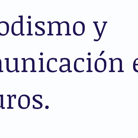
iodismo y
unicación 
ros.