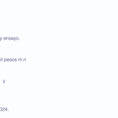
l y ensayo.
il pesos m.n 
  y
024. 