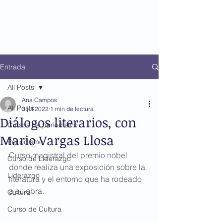
Entrada
All Posts
Ana Campos
All Posts
3 jul 2022
1 min de lectura
Diálogos literarios, con
Cursos de periodismo
Mario Vargas Llosa
Periodismo
Curso magistral del premio nobel 
Curso de Liderazgo
donde realiza una exposición sobre la 
Liderazgo
literatura y el entorno que ha rodeado 
a su obra.
Cultura
Curso de Cultura