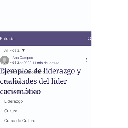
Entrada
All Posts
Ana Campos
All Posts
17 abr 2022
11 min de lectura
Ejemplos de liderazgo y
Cursos de periodismo
cualidades del líder
Periodismo
carismático
Curso de Liderazgo
Liderazgo
Cultura
Curso de Cultura