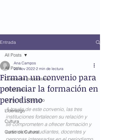
Entrada
All Posts
Ana Campos
All Posts
20 nov 2022
2 min de lectura
Firman un convenio para
Cursos de periodismo
potenciar la formación en
Periodismo
periodismo
Curso de Liderazgo
A través de este convenio, las tres 
Liderazgo
instituciones fortalecen su relación y 
Cultura
se comprometen a ofrecer formación y 
estímulos a estudiantes, docentes y 
Curso de Cultura
personas interesadas en el periodismo.