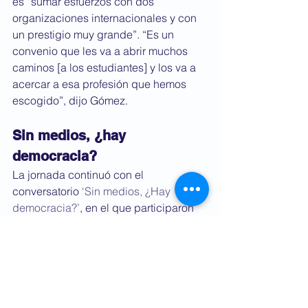
es “sumar esfuerzos con dos 
organizaciones internacionales y con 
un prestigio muy grande”. “Es un 
convenio que les va a abrir muchos 
caminos [a los estudiantes] y los va a 
acercar a esa profesión que hemos 
escogido”, dijo Gómez. 
Sin medios, ¿hay 
democracia? 
La jornada continuó con el 
conversatorio 
‘Sin medios, ¿Hay 
democracia?’
, en el que participaron 
Jaime Abello Banfi y Manuel Fuentes, 
bajo la moderación de Juan Pablo 
Ferro, docente y coordinador de la 
Maestría en Periodismo. 
Cursos de periodismo