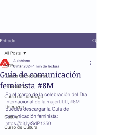
Entrada
All Posts
Aulabierta
All Posts
8 mar 2024
1 min de lectura
Guía de comunicación
Cursos de periodismo
feminista #8M
Periodismo
En el marco de la celebración del Día 
Curso de Liderazgo
Internacional de la mujer🙋🏻‍♀️, 
#8M
Liderazgo
puedes descargar la Guía de 
comunicación feminista:  
Cultura
https://bit.ly/SdP1350
Curso de Cultura