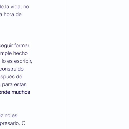
e la vida; no 
a hora de 
eguir formar 
simple hecho 
o es escribir, 
construido 
espués de 
s para estas 
 donde muchos 
oz no es 
presarlo. O 