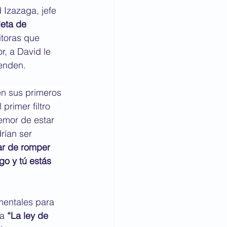
 Izazaga, jefe 
eta de 
itoras que 
r, a David le 
ienden.
en sus primeros 
primer filtro 
emor de estar 
rían ser 
ar de romper 
go y tú estás 
mentales para 
a 
“La ley de 