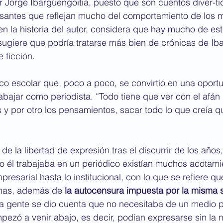
or Jorge Ibargüengoitia, puesto que son cuentos diver-ti
resantes que reflejan mucho del comportamiento de los 
en la historia del autor, considera que hay mucho de est
sugiere que podría tratarse más bien de crónicas de Iba
 ficción.
ico escolar que, poco a poco, se convirtió en una oportu
bajar como periodista. “Todo tiene que ver con el afán
s y por otro los pensamientos, sacar todo lo que creía q
e la libertad de expresión tras el discurrir de los años
 él trabajaba en un periódico existían muchos acotamie
presarial hasta lo institucional, con lo que se refiere qu
emas, además de 
la autocensura impuesta por la misma
a gente se dio cuenta que no necesitaba de un medio pa
pezó a venir abajo, es decir, podían expresarse sin la