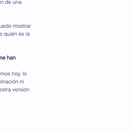
fin de una 
uedo mostrar 
 quién es la 
me han 
omos hoy, lo 
inación ni 
stra versión 