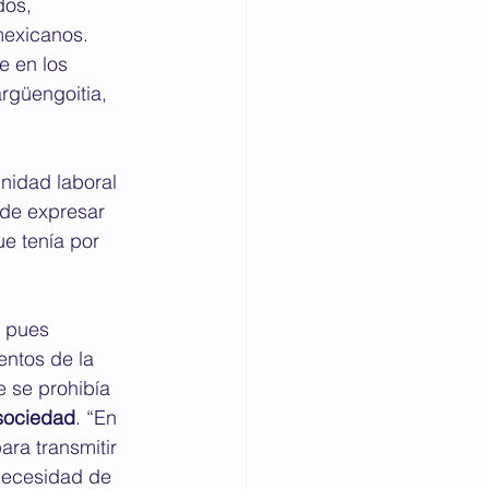
dos, 
mexicanos. 
e en los 
rgüengoitia, 
nidad laboral 
 de expresar 
ue tenía por 
, pues 
ntos de la 
e se prohibía 
 sociedad
. “En 
ra transmitir 
 necesidad de 