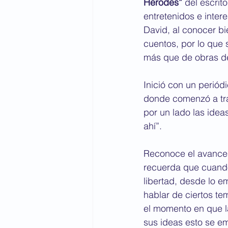
Herodes” 
del escrit
entretenidos e inte
David, al conocer bi
cuentos, por lo que 
más que de obras de
Inició con un periód
donde comenzó a tra
por un lado las idea
ahí”.
Reconoce el avance d
recuerda que cuando
libertad, desde lo em
hablar de ciertos t
el momento en que l
sus ideas esto se em