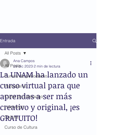
Entrada
All Posts
Ana Campos
All Posts
29 dic 2023
2 min de lectura
La UNAM ha lanzado un
Cursos de periodismo
curso virtual para que
Periodismo
aprendas a ser más
Curso de Liderazgo
creativo y original, ¡es
Liderazgo
GRATUITO!
Cultura
Curso de Cultura