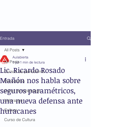
Entrada
All Posts
Aulabierta
All Posts
1 jul
1 min de lectura
Lic. Ricardo Rosado
Cursos de periodismo
Mañón nos habla sobre
Periodismo
seguros paramétricos,
Curso de Liderazgo
una nueva defensa ante
Liderazgo
huracanes
Cultura
Curso de Cultura