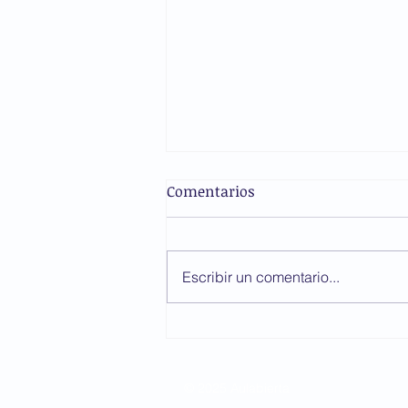
Comentarios
Escribir un comentario...
La conquista del liderazgo
de Martín Casillas de Alba
© 2025 Aulabierta