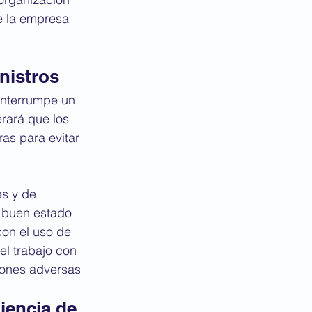
e la empresa 
nistros
nterrumpe un 
rará que los 
as para evitar 
es y de 
 buen estado 
con el uso de 
l trabajo con 
iones adversas
iencia de 