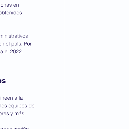
sonas en 
obtenidos 
inistrativos 
n el país
. Por 
a el 2022.
os 
ineen a la 
 los equipos de 
ores y más 
organización 