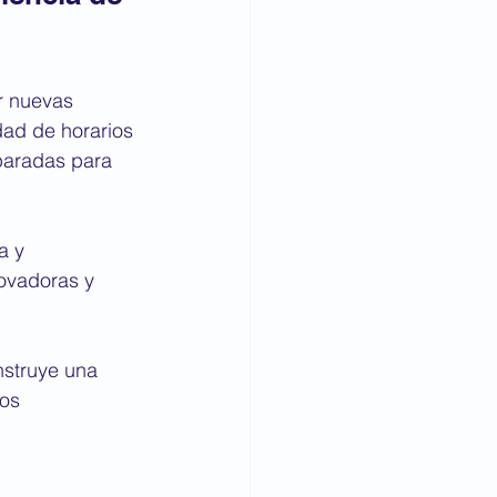
r nuevas 
dad de horarios 
paradas para 
a y 
ovadoras y 
nstruye una 
os 