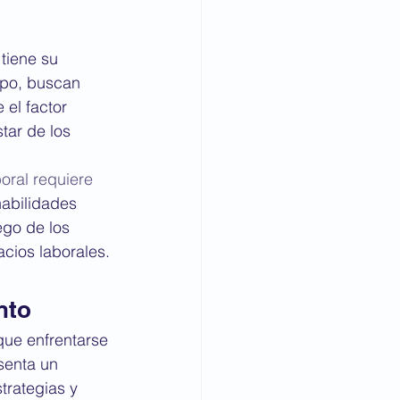
tiene su 
mpo, buscan 
el factor 
tar de los 
boral requiere 
habilidades 
ego de los 
cios laborales.
nto
ue enfrentarse 
senta un 
rategias y 