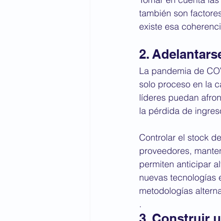
también son factore
existe esa coherenci
2. Adelantars
La pandemia de COV
solo proceso en la c
líderes puedan afron
la pérdida de ingres
Controlar el stock d
proveedores, manten
permiten anticipar a
nuevas tecnologías e
metodologías alterna
.
3. Construir u