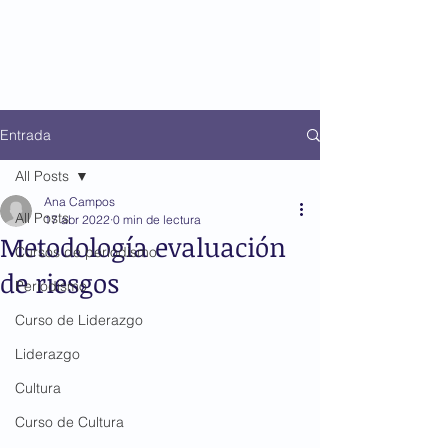
Entrada
All Posts
Ana Campos
All Posts
17 abr 2022
0 min de lectura
Metodología evaluación
Cursos de periodismo
de riesgos
Periodismo
Curso de Liderazgo
Liderazgo
Cultura
Curso de Cultura