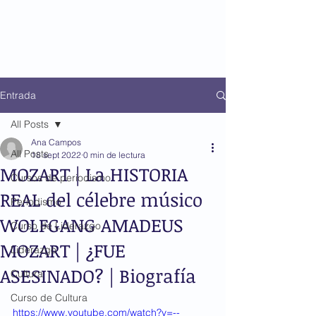
Entrada
All Posts
Ana Campos
All Posts
18 sept 2022
0 min de lectura
MOZART | La HISTORIA
Cursos de periodismo
REAL del célebre músico
Periodismo
WOLFGANG AMADEUS
Curso de Liderazgo
MOZART | ¿FUE
Liderazgo
ASESINADO? | Biografía
Cultura
Curso de Cultura
https://www.youtube.com/watch?v=--