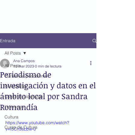
Entrada
All Posts
Ana Campos
All Posts
13 mar 2023
0 min de lectura
Periodismo de
Cursos de periodismo
investigación y datos en el
Periodismo
ámbito local por Sandra
Curso de Liderazgo
Romandía
Liderazgo
Cultura
https://www.youtube.com/watch?
Curso de Cultura
v=I5Cn3sLbw-0