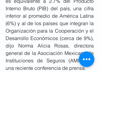
es equivalente a 2.7% del Producto 
Interno Bruto (PIB) del país, una cifra 
inferior al promedio de América Latina 
(6%) y al de los países que integran la 
Organización para la Cooperación y el 
Desarrollo Económicos (cerca de 9%), 
dijo Norma Alicia Rosas, directora 
general de la Asociación Mexicana de 
Instituciones de Seguros (AMIS), en 
una reciente conferencia de prensa.
“El avance ha sido sostenido. 
¿Estamos contentos? Yo diría que 
después de 85 años de AMIS y ver 
cómo se ha movido la penetración del 
seguro, sí estamos contentos, pero falta 
mucho todavía”, comentó.
Esta brecha con América Latina y los 
países de la OCDE, añadió, muestra la 