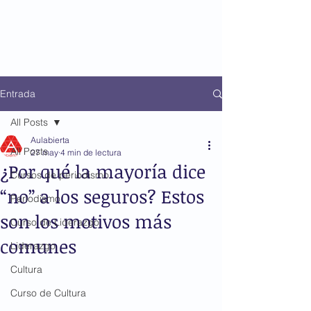
Entrada
All Posts
Aulabierta
All Posts
27 may
4 min de lectura
¿Por qué la mayoría dice
Cursos de periodismo
“no” a los seguros? Estos
Periodismo
son los motivos más
Curso de Liderazgo
comunes
Liderazgo
Cultura
Curso de Cultura