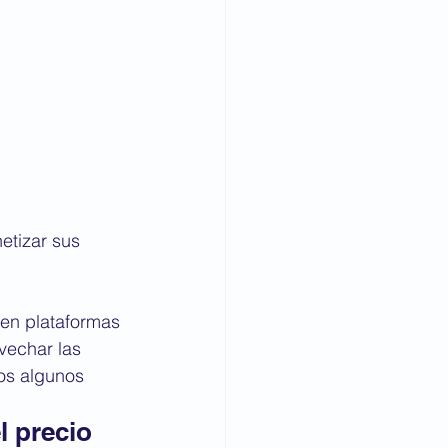
etizar sus 
e en plataformas 
vechar las 
os algunos 
l precio 