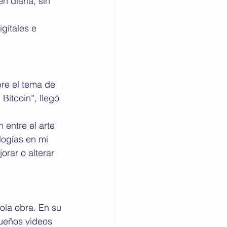
 diaria, sin 
gitales e 
bre el tema de 
itcoin”, llegó 
 entre el arte 
logías en mi 
rar o alterar 
ola obra. En su 
queños videos 