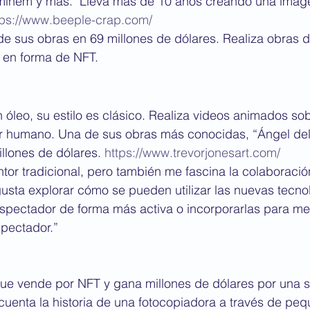
Eminem y más.  Lleva más de 10 años creando una imagen
tps://www.beeple-crap.com/
e sus obras en 69 millones de dólares. Realiza obras di
 en forma de NFT.
on óleo, su estilo es clásico. Realiza videos animados so
r humano. Una de sus obras más conocidas, “Ángel del B
llones de dólares. 
https://www.trevorjonesart.com/
tor tradicional, pero también me fascina la colaboración
gusta explorar cómo se pueden utilizar las nuevas tecno
espectador de forma más activa o incorporarlas para mejo
spectador.”
que vende por NFT y gana millones de dólares por una s
cuenta la historia de una fotocopiadora a través de pe