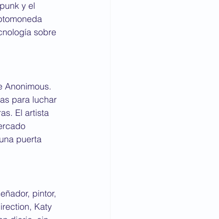
punk y el 
iptomoneda 
cnología sobre 
de Anonimous. 
as para luchar 
s. El artista 
ercado 
una puerta 
ñador, pintor, 
rection, Katy 