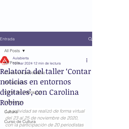
Entrada
All Posts
Aulabierta
All Posts
13 mar 2024
12 min de lectura
Relatoría del taller ‘Contar
Cursos de periodismo
noticias en entornos
Periodismo
digitales’, con Carolina
Curso de Liderazgo
Robino
Liderazgo
La actividad se realizó de forma virtual 
Cultura
del 23 al 25 de noviembre de 2020, 
Curso de Cultura
con la participación de 20 periodistas 