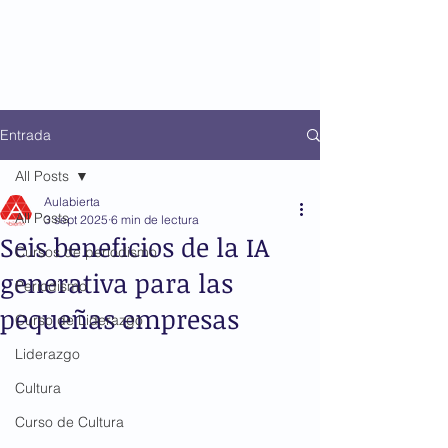
Entrada
All Posts
Aulabierta
All Posts
3 sept 2025
6 min de lectura
Seis beneficios de la IA
Cursos de periodismo
generativa para las
Periodismo
pequeñas empresas
Curso de Liderazgo
Liderazgo
Cultura
Curso de Cultura