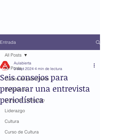
Entrada
All Posts
Aulabierta
All Posts
3 sept 2024
4 min de lectura
Seis consejos para
Cursos de periodismo
preparar una entrevista
Periodismo
periodística
Curso de Liderazgo
Liderazgo
Cultura
Curso de Cultura