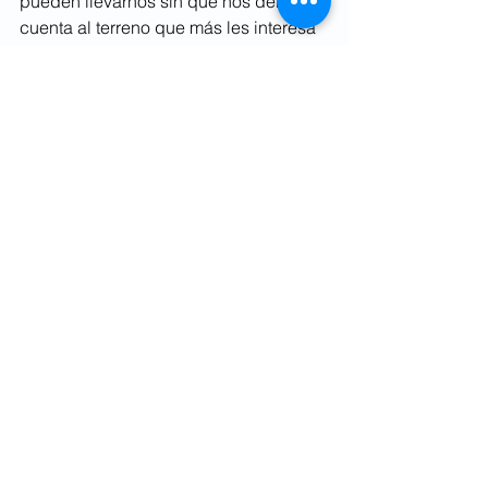
pueden llevarnos sin que nos demos 
cuenta al terreno que más les interesa 
a ellos y menos a nosotros.
6. Y lee muchas entrevistas
“Nunca hice nada distinto de escribir, 
pero no tengo vocación ni virtud de 
narrador, ignoro por completo las leyes 
de la composición dramática, y si me 
he embarcado en esta empresa es 
porque confío en la luz de lo mucho 
que he leído en la vida”, escribía 
Gabriel García Márquez
 en 
Memoria 
de mis putas tristes
. 
Con la entrevista 
pasa lo mismo. 
Para llegar a hacer una 
buena entrevista es fundamental haber 
leído muchas buenas entrevistas 
ante
s. Busca entrevistas, empápate de 
ellas, analízalas, observa cómo 