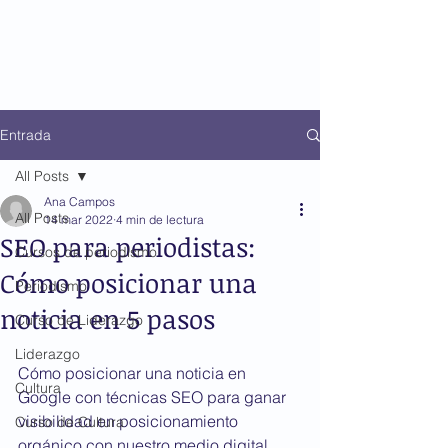
Entrada
All Posts
Ana Campos
All Posts
14 mar 2022
4 min de lectura
SEO para periodistas:
Cursos de periodismo
Cómo posicionar una
Periodismo
noticia en 5 pasos
Curso de Liderazgo
Liderazgo
Cómo posicionar una noticia en 
Cultura
Google con técnicas SEO para ganar 
visibilidad en posicionamiento 
Curso de Cultura
orgánico con nuestro medio digital