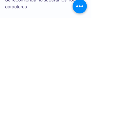
caracteres.
Una buena
 metaetiqueta
 informativa 
puede generar 
tráfico
 adicional. 
5. Links optimizados con keywords
Los enlaces, junto con las 
palabras 
clave
, son los dos elementos 
más 
importantes
 del 
SEO
.
Hay distintos tipos de 
enlaces
 que 
tenemos que tener en cuenta a la hora 
de posicionar nuestro contenido:
Enlaces internos
:
 aquellos links 
que nos llevan a otro contenido en 
nuestro sitio web. Este tipo de 
enlaces sirven para 
promocionar 
contenidos internos 
y “retener”al 