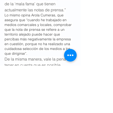
de la ‘mala fama’ que tienen 
actualmente las notas de prensa.”
Lo mismo opina Arola Cumeras, que 
asegura que “cuando he trabajado en 
medios comarcales y locales, comprobar 
que la nota de prensa se refiere a un 
territorio alejado puede hacer que 
percibas más negativamente la empresa 
en cuestión, porque no ha realizado una 
cuidadosa selección de los medios a los 
que dirigirse”.
De la misma manera, vale la pena 
tener en cuenta que es posible 
adaptar una misma información a 
distintos segmentos. “Por ejemplo, si 
hemos realizado un estudio a escala 
estatal, podemos preparar una nota de 
prensa de resumen para los medios 
de ámbito nacional y varias notas de 
prensas adaptadas a las diferentes 