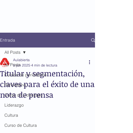
Entrada
All Posts
Aulabierta
All Posts
9 jun 2025
4 min de lectura
Titular y segmentación,
Cursos de periodismo
claves para el éxito de una
Periodismo
nota de prensa
Curso de Liderazgo
Liderazgo
Cultura
Curso de Cultura