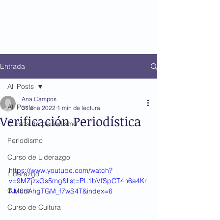
Entrada
All Posts
Ana Campos
All Posts
31 ene 2022
1 min de lectura
Verificación Periodística
Cursos de periodismo
Periodismo
Curso de Liderazgo
https://www.youtube.com/watch?
Liderazgo
v=9MZjzxGs5mg&list=PL1bVfSpCT4n6a4Kr
Cultura
NM6dAhgTGM_f7wS4T&index=6
Curso de Cultura