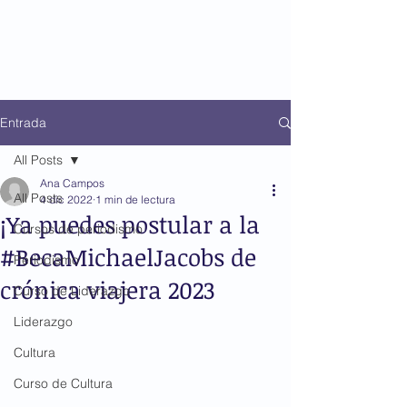
Entrada
All Posts
Ana Campos
All Posts
4 dic 2022
1 min de lectura
¡Ya puedes postular a la
Cursos de periodismo
#BecaMichaelJacobs de
Periodismo
crónica viajera 2023
Curso de Liderazgo
Liderazgo
Cultura
Curso de Cultura