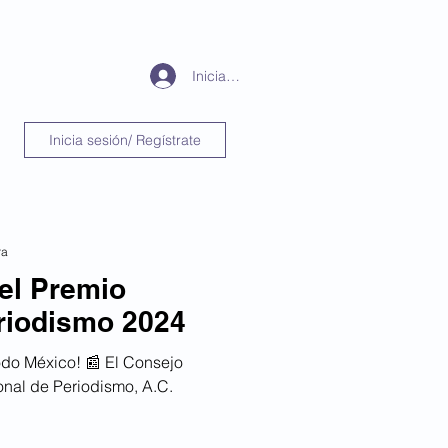
Periodismo
Más
Iniciar sesión
Inicia sesión/ Regístrate
ra
el Premio
riodismo 2024
todo México! 📰 El Consejo
nal de Periodismo, A.C.