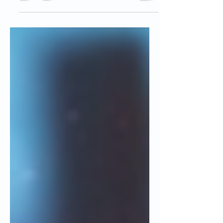
toca ser el papá de tú papá: te toca
ayudarlo con trámites, cuidar de la
casa e incluso, ver por su salud. Si él
fue precavido durante su juventud,
seguro tendrá su fondo de
emergencias, aportó para su retiro y
solo se preocupa por pasear a su
perrito… Pero si no, seguramente te ha
tocado apoyar con parte de sus gastos
e incluso ¡Hasta cubrir en totalidad sus
emergencias! La bronca no es que
apoyes a tu papá