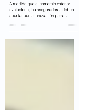
desafíos para el
sector asegurador
A medida que el comercio exterior
evoluciona, las aseguradoras deben
apostar por la innovación para
mantenerse competitivas. El comercio
internacional está viviendo una nueva
etapa de crecimiento, impulsado por
la apertura de mercados y la
recuperación de las cadenas de
suministro globales. Esta reactivación
trae consigo grandes oportunidades
para el sector asegurador, pero
también desafíos que requieren
adaptación e innovación. En este
nuevo escenario, la dinámica
comercial