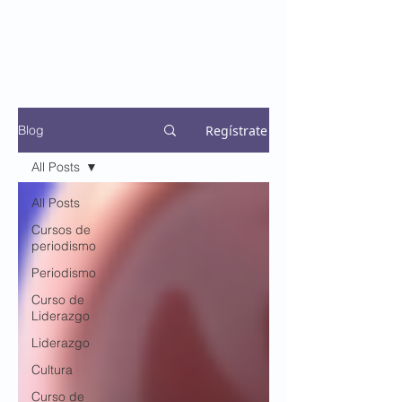
Regístrate
Blog
All Posts
All Posts
Cursos de
periodismo
Periodismo
Curso de
Liderazgo
Liderazgo
Cultura
Curso de