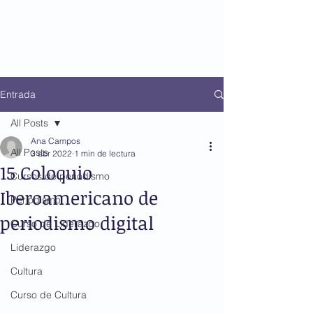
Entrada
All Posts
Ana Campos
All Posts
3 abr 2022
1 min de lectura
15 Coloquio
Cursos de periodismo
Iberoamericano de
Periodismo
periodismo digital
Curso de Liderazgo
Liderazgo
Cultura
Curso de Cultura