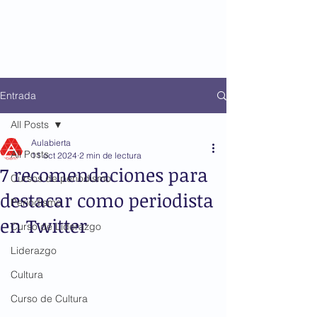
Entrada
All Posts
Aulabierta
All Posts
11 oct 2024
2 min de lectura
7 recomendaciones para
Cursos de periodismo
destacar como periodista
Periodismo
en Twitter
Curso de Liderazgo
Liderazgo
Cultura
Curso de Cultura