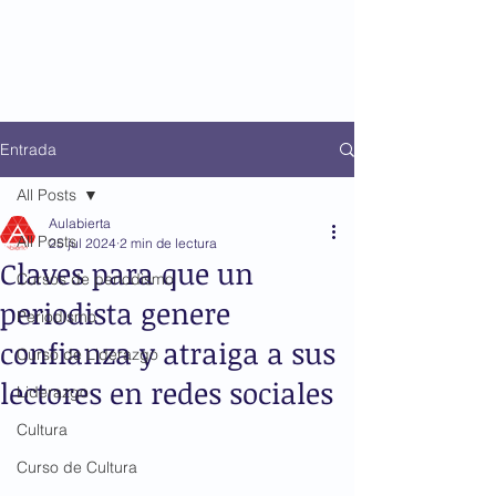
Entrada
All Posts
Aulabierta
All Posts
25 jul 2024
2 min de lectura
Claves para que un
Cursos de periodismo
periodista genere
Periodismo
confianza y atraiga a sus
Curso de Liderazgo
lectores en redes sociales
Liderazgo
Cultura
Curso de Cultura