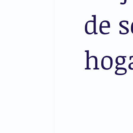
de s
hog