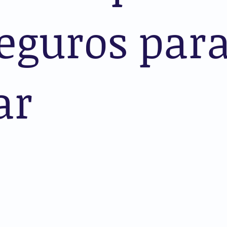
eguros para
ar