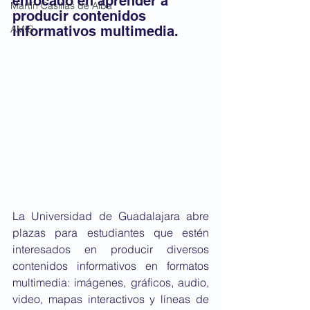
enfocado en aprender a 
Martín Casillas de Alba
producir contenidos 
AMIS
informativos multimedia.
La Universidad de Guadalajara abre 
plazas para estudiantes que estén 
interesados en producir diversos 
contenidos informativos en formatos 
multimedia: imágenes, gráficos, audio, 
video, mapas interactivos y líneas de 