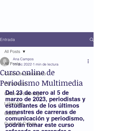
Entrada
All Posts
Ana Campos
All Posts
11 dic 2022
1 min de lectura
Curso online de
Cursos de periodismo
Periodismo Multimedia
Periodismo
Del 23 de enero al 5 de 
Curso de Liderazgo
marzo de 2023, periodistas y 
Liderazgo
estudiantes de los últimos 
semestres de carreras de 
Cultura
comunicación y periodismo, 
Curso de Cultura
podrán tomar este curso 