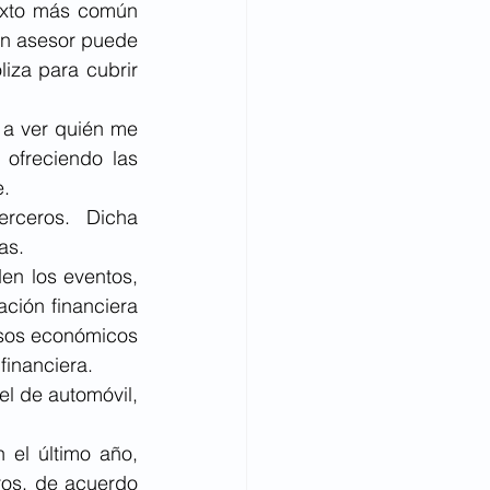
exto más común 
n asesor puede 
za para cubrir 
a ver quién me 
ofreciendo las 
. 
rceros. Dicha 
as.
n los eventos, 
ción financiera 
sos económicos 
financiera. 
 de automóvil, 
el último año, 
os, de acuerdo 