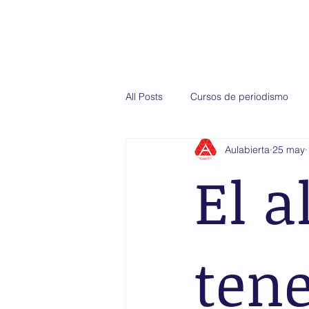
Inicio
Diploma
All Posts
Cursos de periodismo
Aulabierta
25 may
Martín Casillas de Alba
AMIS
El a
tene