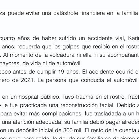
za puede evitar una catástrofe financiera en la famili
uatro años de haber sufrido un accidente vial, Kari
años, recuerda que los golpes que recibió en el rostro
 Al momento de la volcadura ni ella ni su acompañante
ayores, de vida ni de automóvil. 
 poco antes de cumplir 19 años. El accidente ocurrió en
nero de 2021. La persona que conducía el automóvil fa
en un hospital público. Tuvo trauma en el rostro, frac
y le fue practicada una reconstrucción facial. Debido 
para evitar más complicaciones, fue trasladada a un ho
 una atención adecuada, su familia debió pagar alreded
n un depósito inicial de 300 mil. El resto de la cuenta s
as, pero para saldar la deuda sus familiares debieron 