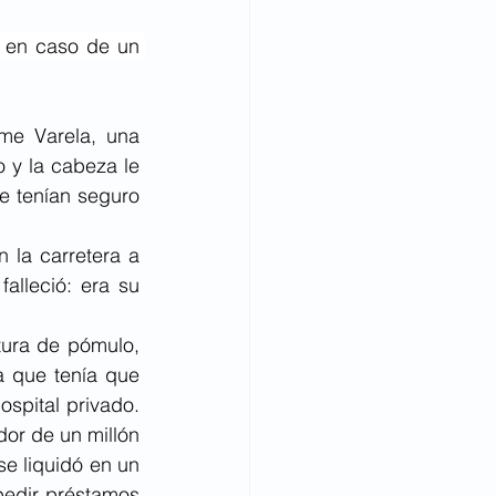
a en caso de un 
me Varela, una 
 y la cabeza le 
 tenían seguro 
 la carretera a 
lleció: era su 
tura de pómulo, 
a que tenía que 
spital privado. 
or de un millón 
e liquidó en un 
pedir préstamos 