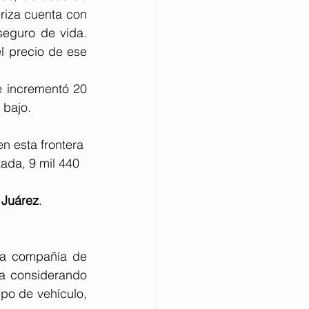
riza cuenta con 
eguro de vida. 
l precio de ese 
e incrementó 20 
 bajo.
en esta frontera 
tada, 9 mil 440 
 Juárez
.
a compañía de 
a considerando 
ipo de vehículo, 