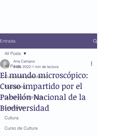
Entrada
All Posts
Ana Campos
All Posts
4 dic 2022
1 min de lectura
El mundo microscópico:
Cursos de periodismo
Curso impartido por el
Periodismo
Pabellón Nacional de la
Curso de Liderazgo
Biodiversidad
Liderazgo
Cultura
Curso de Cultura