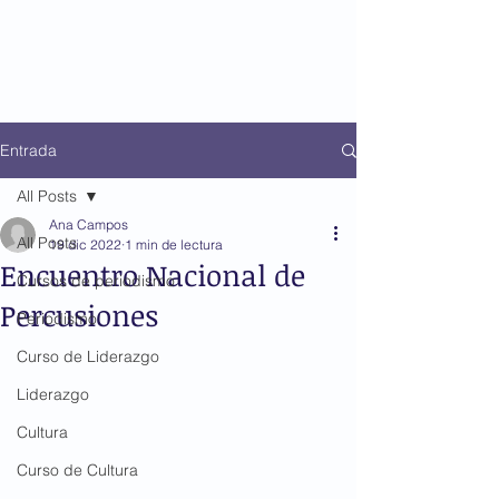
Entrada
All Posts
Ana Campos
All Posts
19 dic 2022
1 min de lectura
Encuentro Nacional de
Cursos de periodismo
Percusiones
Periodismo
Curso de Liderazgo
Liderazgo
Cultura
Curso de Cultura