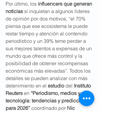
Por último, los 
influencers que generan 
noticias
 sí inquietan a algunos líderes 
de opinión por dos motivos, “el 70% 
piensa que ese ecosistema le puede 
restar tiempo y atención al contenido 
periodístico y un 39% teme perder a 
sus mejores talentos a expensas de un 
mundo que ofrece más control y la 
posibilidad de obtener recompensas 
económicas más elevadas”. Todos los 
detalles se pueden analizar con más 
detenimiento en el 
estudio
 del 
Instituto 
Reuters
 en 
“Periodismo, medios y 
tecnología: tendencias y predicciones 
para 2026” 
coordinado por 
Nic 
Newman
.
*Comunicólogo Político, académico 
de la FCPyS UNAM y Maestro en 