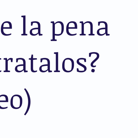
e la pena
ratalos?
eo)