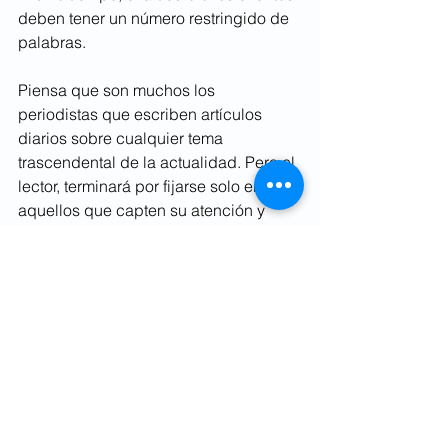
deben tener un número restringido de 
palabras.
Piensa que son muchos los 
periodistas que escriben artículos 
diarios sobre cualquier tema 
trascendental de la actualidad. Pero el 
lector, terminará por fijarse solo en 
aquellos que capten su atención y 
despierten un interés en ellos. Para 
lograrlo, hace falta que el periodista 
muestra una capacidad de redacción 
importante.
Haz contactos con 
periodistas, escritores y 
editores