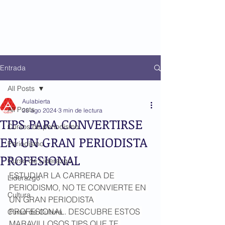
Entrada
All Posts
Aulabierta
All Posts
28 ago 2024
3 min de lectura
TIPS PARA CONVERTIRSE
Cursos de periodismo
EN UN GRAN PERIODISTA
Periodismo
PROFESIONAL
Curso de Liderazgo
ESTUDIAR LA CARRERA DE 
Liderazgo
PERIODISMO, NO TE CONVIERTE EN 
Cultura
UN GRAN PERIODISTA 
PROFESIONAL. DESCUBRE ESTOS 
Curso de Cultura
MARAVILLOSOS TIPS QUE TE 