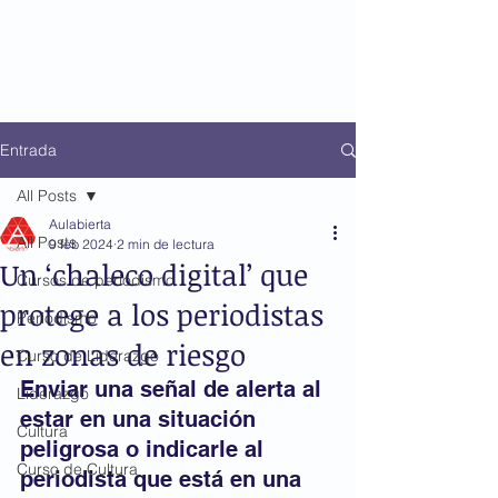
Entrada
All Posts
Aulabierta
All Posts
9 feb 2024
2 min de lectura
Un ‘chaleco digital’ que
Cursos de periodismo
protege a los periodistas
Periodismo
en zonas de riesgo
Curso de Liderazgo
Enviar una señal de alerta al 
Liderazgo
estar en una situación 
Cultura
peligrosa o indicarle al 
Curso de Cultura
periodista que está en una 