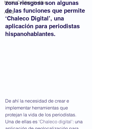
zona riesgosa son algunas 
Martín Casillas de Alba
de las funciones que permite 
AMIS
‘Chaleco Digital’, una 
aplicación para periodistas 
hispanohablantes.
De ahí la necesidad de crear e 
implementar herramientas que 
protejan la vida de los periodistas. 
Una de ellas es 
‘Chaleco digital’
: una 
aplicación de geolocalización para 