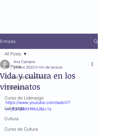
Entrada
All Posts
Ana Campos
All Posts
31 ene 2022
0 min de lectura
Vida y cultura en los
Cursos de periodismo
virreinatos
Periodismo
Curso de Liderazgo
https://www.youtube.com/watch?
Liderazgo
v=_EJ1SbKHWvU&t=1s
Cultura
Curso de Cultura