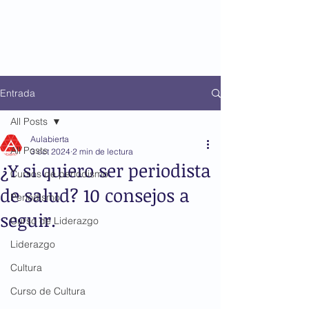
Entrada
All Posts
Aulabierta
All Posts
3 oct 2024
2 min de lectura
¿Y si quiero ser periodista
Cursos de periodismo
de salud? 10 consejos a
Periodismo
seguir.
Curso de Liderazgo
Liderazgo
Cultura
Curso de Cultura