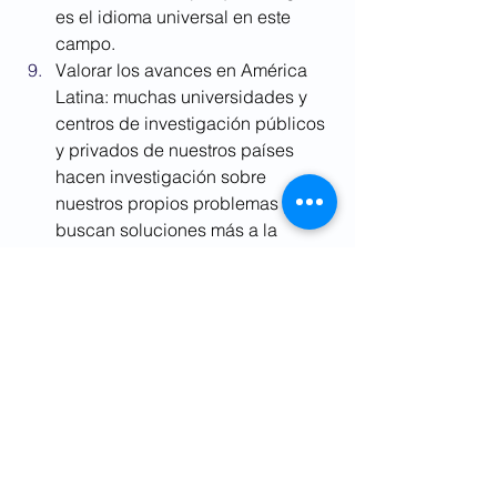
es el idioma universal en este 
campo.
Valorar los avances en América 
Latina: muchas universidades y 
centros de investigación públicos 
y privados de nuestros países 
hacen investigación sobre 
nuestros propios problemas y 
buscan soluciones más a la 
medida de nuestras necesidades.
Darte a conocer: presentar tus 
cubrimientos e investigaciones en 
certámenes como el Premio 
Roche de Periodismo permite no 
solo que se resalte la excelencia 
periodística de tu trabajo sino 
también que más personas 
puedan conocerlo.