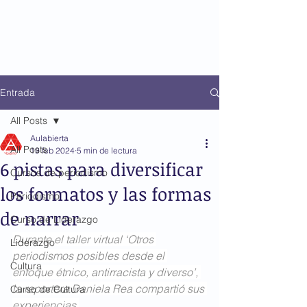
Entrada
All Posts
Aulabierta
All Posts
19 feb 2024
5 min de lectura
6 pistas para diversificar
Cursos de periodismo
los formatos y las formas
Periodismo
de narrar
Curso de Liderazgo
Durante el taller virtual ‘Otros 
Liderazgo
periodismos posibles desde el 
Cultura
enfoque étnico, antirracista y diverso’, 
la reportera Daniela Rea compartió sus 
Curso de Cultura
experiencias.