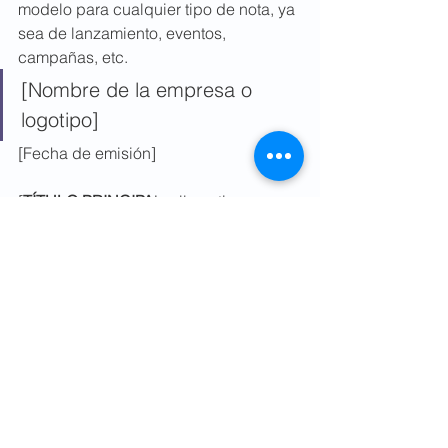
modelo para cualquier tipo de nota, ya 
sea de lanzamiento, eventos, 
campañas, etc.
[Nombre de la empresa o 
logotipo] 
[Fecha de emisión] 
[
TÍTULO PRINCIPA
L – llamativo, 
directo y en negrita]
[Subtítulo opcional
 – desarrolla una 
idea segundaria que esté relacionada 
con el titular]
[CIUDAD] –
[
Lead introductorio
: Aquí se responde 
a las 5W del periodismo, con una 
extensión de 3-4 líneas] Debes 
ordenar la 5W de acuerdo a la 
importancia de cada una dentro de tu 