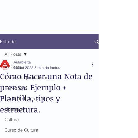
Entrada
All Posts
Aulabierta
All Posts
30 oct 2025
8 min de lectura
Cómo Hacer una Nota de
Cursos de periodismo
prensa: Ejemplo +
Periodismo
Plantilla, tipos y
Curso de Liderazgo
estructura.
Liderazgo
Cultura
Curso de Cultura