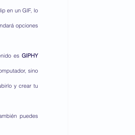
ip en un GIF, lo 
indará opciones 
enido es 
GIPHY 
omputador, sino 
irlo y crear tu 
también puedes 