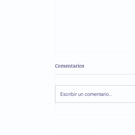
Comentarios
Escribir un comentario...
Este Día del Padre, regálale
tranquilidad médica
© 2025 Aulabierta