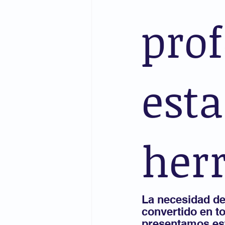
prof
esta
her
La necesidad de
convertido en t
presentamos est