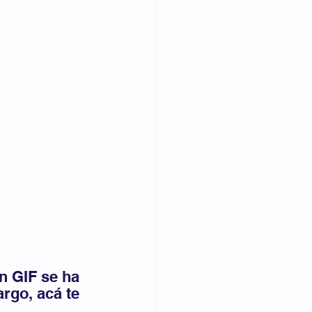
n GIF se ha 
rgo, acá te 
.