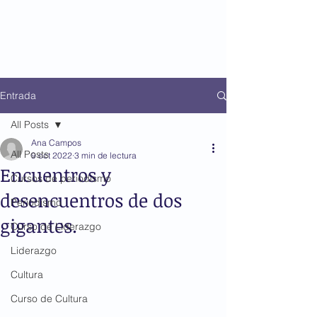
Entrada
All Posts
Ana Campos
All Posts
9 oct 2022
3 min de lectura
Encuentros y
Cursos de periodismo
desencuentros de dos
Periodismo
gigantes.
Curso de Liderazgo
Liderazgo
Cultura
Curso de Cultura