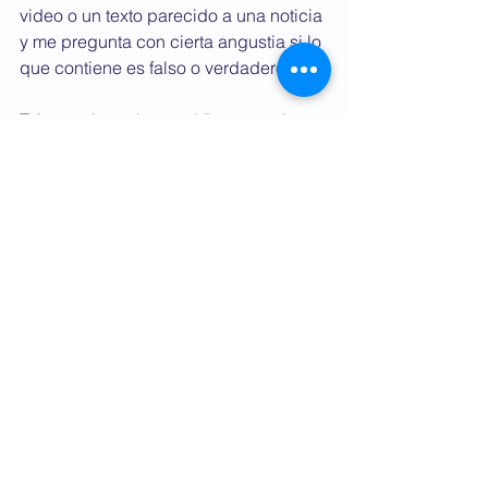
video o un texto parecido a una noticia 
y me pregunta con cierta angustia si lo 
que contiene es falso o verdadero. 
Tal vez mi papá a sus 85 años no lo 
comprende fácilmente, pero intuye 
que hay millones de personas que 
como él reciben cientos o miles de 
fake news
 o información tendenciosa 
con la cara visible de líderes de 
opinión que buscan confundir o 
simplemente engañar a la gente.    
Cuando me pregunto por qué la 
sociedad no nos apoya masiva y 
decididamente a construir medios de 
comunicación independientes, 
confiables, lo cual es solo posible con 
su apoyo, pienso en el tremendo daño 