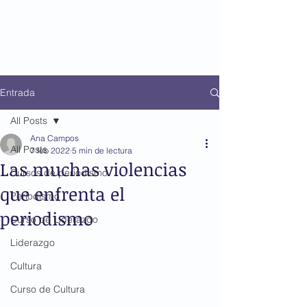
Entrada
All Posts
Ana Campos
All Posts
7 feb 2022
5 min de lectura
Las muchas violencias
Cursos de periodismo
que enfrenta el
Periodismo
periodismo
Curso de Liderazgo
Liderazgo
Cultura
Curso de Cultura